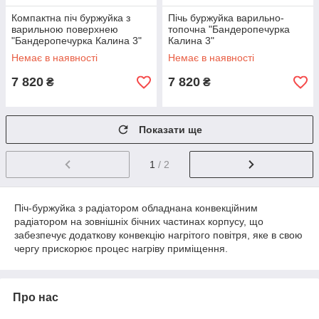
Компактна піч буржуйка з
Пічь буржуйка варильно-
варильною поверхнею
топочна "Бандеропечурка
"Бандеропечурка Калина 3"
Калина 3"
Немає в наявності
Немає в наявності
7 820
7 820
₴
₴
Показати ще
1
/ 2
Піч-буржуйка з радіатором обладнана конвекційним
радіатором на зовнішніх бічних частинах корпусу, що
забезпечує додаткову конвекцію нагрітого повітря, яке в свою
чергу прискорює процес нагріву приміщення.
Про нас