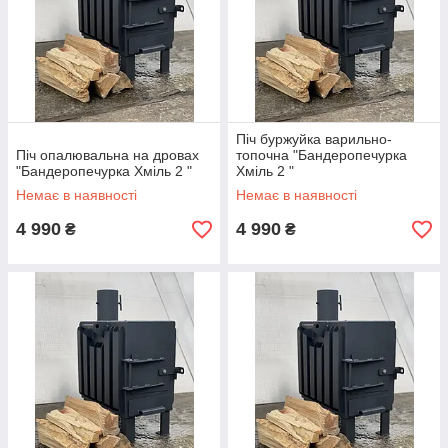
Піч буржуйка варильно-
Піч опалювальна на дровах
топочна "Бандеропечурка
"Бандеропечурка Хміль 2 "
Хміль 2 "
Немає в наявності
Немає в наявності
4 990
4 990
₴
₴