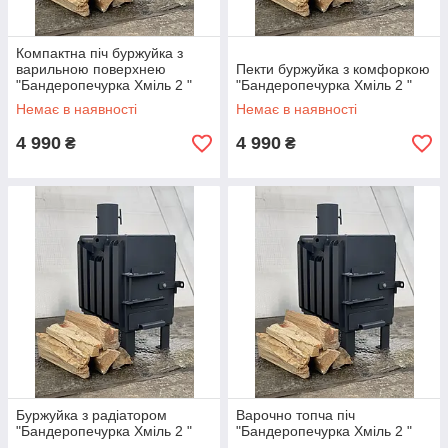
Компактна піч буржуйка з
варильною поверхнею
Пекти буржуйка з комфоркою
"Бандеропечурка Хміль 2 "
"Бандеропечурка Хміль 2 "
Немає в наявності
Немає в наявності
4 990
4 990
₴
₴
Буржуйка з радіатором
Варочно топча піч
"Бандеропечурка Хміль 2 "
"Бандеропечурка Хміль 2 "