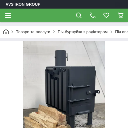
VVS IRON GROUP
Товари та послуги
Піч-буржуйка з радіатором
Піч оп