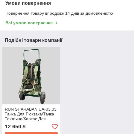
Умови повернення
Повернення товару впродовж 14 днів за домовленістю
Всі умови повернення
Подібні товари компанії
RUN SHARABAN UA-03.03
Тачка Для Рюкзака/Тачка
Тактична/Каркас Для
Рюкзака/Кравчучка/Тачка
12 650
₴
На Колесах/