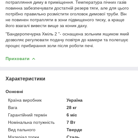
потрапляння диму в приміщення. Температура пічних газів
повинна забезпечувати достатній резерв тяги, але для цього
потрібно правильно розмістити оголовок димової труби. Він
не повинен потрапляти в зони підвищеного тиску, а краще
його взагалі вивести вище за коник даху.
"Бандеропечурка Хміль 2 "- оснащена зольним ящиком який
дозволяє регулювати подачу повітря до камери та полегшує
процес прибирання золи після роботи печі.
Приховати
Характеристики
Основні
Країна виробник
Україна
Вага
28 кг
Гарантійний термін
6 міс
Номінальна потужність
7 Вт
Вид пального
Тверде
Матеріал топки
Сталь