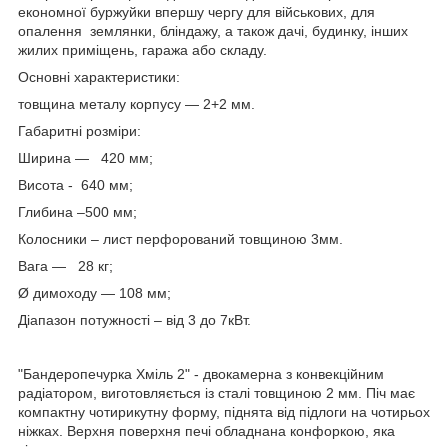
економної буржуйки впершу чергу для військових, для
опалення землянки, бліндажу, а також дачі, будинку, інших
жилих приміщень, гаража або складу.
Основні характеристики:
товщина металу корпусу ― 2+2 мм.
Габаритні розміри:
Ширина — 420 мм;
Висота - 640 мм;
Глибина –500 мм;
Колосники – лист перфорований товщиною 3мм.
Вага ― 28 кг;
Ø димоходу — 108 мм;
Діапазон потужності – від 3 до 7кВт.
"Бандеропечурка Хміль 2" - двокамерна з конвекційним
радіатором, виготовляється із сталі товщиною 2 мм. Піч має
компактну чотирикутну форму, піднята від підлоги на чотирьох
ніжках. Верхня поверхня печі обладнана конфоркою, яка