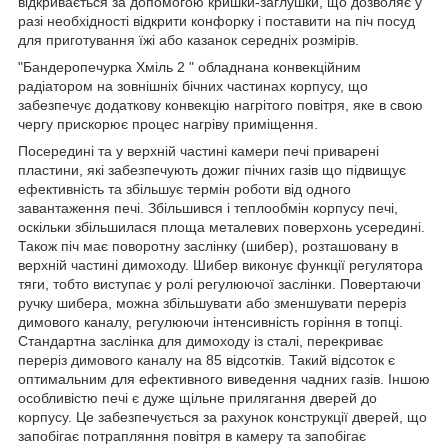
відкривається за допомогою кришки-заглушки, що дозволяє у
разі необхідності відкрити конфорку і поставити на піч посуд
для приготування їжі або казанок середніх розмірів.
"Бандеропечурка Хміль 2 " обладнана конвекційним
радіатором на зовнішніх бічних частинах корпусу, що
забезпечує додаткову конвекцію нагрітого повітря, яке в свою
чергу прискорює процес нагріву приміщення.
Посередині та у верхній частині камери печі приварені
пластини, які забезпечують дожиг пічних газів що підвищує
ефективність та збільшує термін роботи від одного
завантаження печі. Збільшився і теплообмін корпусу печі,
оскільки збільшилася площа металевих поверхонь усередині.
Також піч має поворотну заслінку (шибер), розташовану в
верхній частині димоходу. Шибер виконує функції регулятора
тяги, тобто виступає у ролі регулюючої заслінки. Повертаючи
ручку шибера, можна збільшувати або зменшувати переріз
димового каналу, регулюючи інтенсивність горіння в топці.
Стандартна заслінка для димоходу із сталі, перекриває
переріз димового каналу на 85 відсотків. Такий відсоток є
оптимальним для ефективного виведення чадних газів. Іншою
особливістю печі є дуже щільне прилягання дверей до
корпусу. Це забезпечується за рахунок конструкції дверей, що
запобігає потрапляння повітря в камеру та запобігає