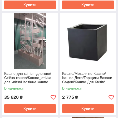
Купити
Купити
Кашпо для квітів підлогове/
Кашпо/Металічне Кашпо/
Стійка кашпо/Кашпо_стійка
Кашпо Деко/Горщики Вазони
для квітів/Настінне кашпо
Садові/Кашпо Для Квітів/
В наявності
В наявності
35 620
2 775
₴
₴
Купити
Купити