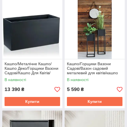
Кашпо/Металічне Кашпо/
Кашпо/Горщики Вазони
Кашпо Деко/Горщики Вазони
Садові/Вазон садовий
Садові/Кашпо Для Квітів/
металевий для квітів/кашпо
Кашпо вуличне/Кашпо
для квітів/квітковий горщик/
В наявності
В наявності
Підлогове/
Кашпо
13 390
5 590
₴
₴
Купити
Купити