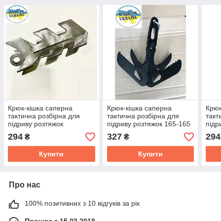
Крюк-кішка саперна
Крюк-кішка саперна
Крюк
тактична розбірна для
тактична розбірна для
такт
підриву розтяжок
підриву розтяжок 165-165
підр
(трав'яна) 65*65*145
Н178
Н73
294
327
294
₴
₴
Купити
Купити
Про нас
100% позитивних з 10 відгуків за рік