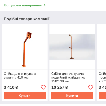
Всі умови повернення
Подібні товари компанії
Стійка для зчитувача
Стійка для зчитувача
Стій
вулична 410 мм.
подвійний майданчик
поси
150*130 мм
250
3 410
10 257
3 4
₴
₴
Купити
Купити